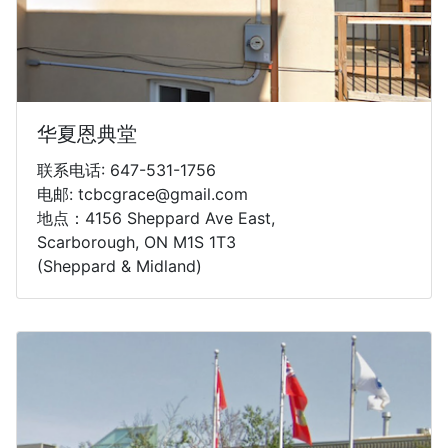
华夏恩典堂
联系电话: 647-531-1756
电邮: tcbcgrace@gmail.com
地点：4156 Sheppard Ave East,
Scarborough, ON M1S 1T3
(Sheppard & Midland)