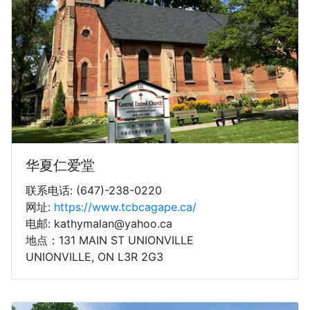
华夏仁爱堂
联系电话: (647)-238-0220
网址:
https://www.tcbcagape.ca/
电邮: kathymalan@yahoo.ca
地点：131 MAIN ST UNIONVILLE
UNIONVILLE, ON L3R 2G3